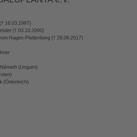
(† 16.03.1997)
hröder († 03.10.2000)
f vom Hagen-Plettenberg († 28.06.2017)
thner
 Németh
(Ungarn)
Polen)
 (Österreich)